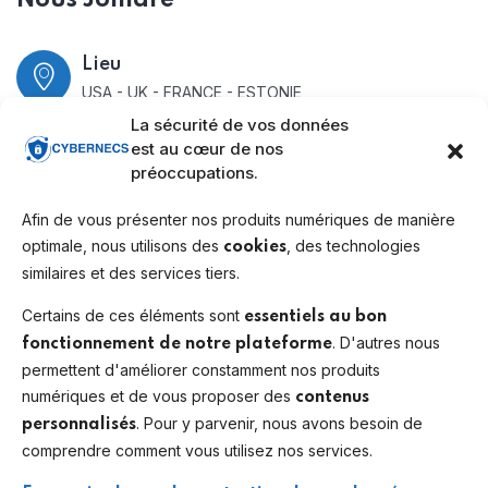
Nous Joindre
Lieu
USA - UK - FRANCE - ESTONIE
La sécurité de vos données
FRANCE
est au cœur de nos
préoccupations.
PARIS
Afin de vous présenter nos produits numériques de manière
Tél
optimale, nous utilisons des
, des technologies
cookies
+33650012445
similaires et des services tiers.
Certains de ces éléments sont
essentiels au bon
Newsletter
. D'autres nous
fonctionnement de notre plateforme
permettent d'améliorer constamment nos produits
numériques et de vous proposer des
contenus
Restez informé
. Pour y parvenir, nous avons besoin de
personnalisés
* Nous ne partageons pas votre adresse e-mail
comprendre comment vous utilisez nos services.