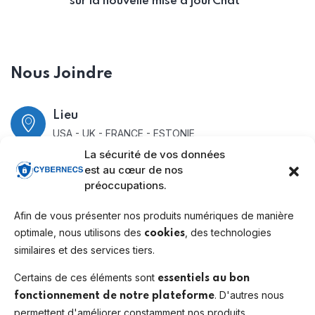
sur la nouvelle mise à jourChat
Nous Joindre
Lieu
USA - UK - FRANCE - ESTONIE
La sécurité de vos données
FRANCE
est au cœur de nos
préoccupations.
PARIS
Afin de vous présenter nos produits numériques de manière
Tél
optimale, nous utilisons des
, des technologies
cookies
+33650012445
similaires et des services tiers.
Certains de ces éléments sont
essentiels au bon
Newsletter
. D'autres nous
fonctionnement de notre plateforme
permettent d'améliorer constamment nos produits